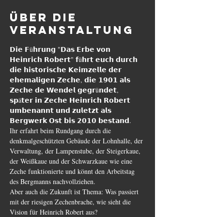
Über die
Veranstaltung
𝗗𝗶𝗲 𝗙ü𝗵𝗿𝘂𝗻𝗴 "𝗗𝗮𝘀 𝗘𝗿𝗯𝗲 𝘃𝗼𝗻 
𝗛𝗲𝗶𝗻𝗿𝗶𝗰𝗵 𝗥𝗼𝗯𝗲𝗿𝘁" 𝗳ü𝗵𝗿𝘁 𝗲𝘂𝗰𝗵 𝗱𝘂𝗿𝗰𝗵 
𝗱𝗶𝗲 𝗵𝗶𝘀𝘁𝗼𝗿𝗶𝘀𝗰𝗵𝗲 𝗞𝗲𝗶𝗺𝘇𝗲𝗹𝗹𝗲 𝗱𝗲𝗿 
𝗲𝗵𝗲𝗺𝗮𝗹𝗶𝗴𝗲𝗻 𝗭𝗲𝗰𝗵𝗲, 𝗱𝗶𝗲 𝟭𝟵𝟬𝟭 𝗮𝗹𝘀 
𝗭𝗲𝗰𝗵𝗲 𝗱𝗲 𝗪𝗲𝗻𝗱𝗲𝗹 𝗴𝗲𝗴𝗿ü𝗻𝗱𝗲𝘁, 
𝘀𝗽ä𝘁𝗲𝗿 𝗶𝗻 𝗭𝗲𝗰𝗵𝗲 𝗛𝗲𝗶𝗻𝗿𝗶𝗰𝗵 𝗥𝗼𝗯𝗲𝗿𝘁 
𝘂𝗺𝗯𝗲𝗻𝗮𝗻𝗻𝘁 𝘂𝗻𝗱 𝘇𝘂𝗹𝗲𝘁𝘇𝘁 𝗮𝗹𝘀 
𝗕𝗲𝗿𝗴𝘄𝗲𝗿𝗸 𝗢𝘀𝘁 𝗯𝗶𝘀 𝟮𝟬𝟭𝟬 𝗯𝗲𝘀𝘁𝗮𝗻𝗱.
Ihr erfahrt beim Rundgang durch die 
denkmalgeschützten Gebäude der Lohnhalle, der 
Verwaltung, der Lampenstube, der Steigerkaue, 
der Weißkaue und der Schwarzkaue wie eine 
Zeche funktionierte und könnt den Arbeitstag 
des Bergmanns nachvollziehen.

Aber auch die Zukunft ist Thema: Was passiert 
mit der riesigen Zechenbrache, wie sieht die 
Vision für Heinrich Robert aus?