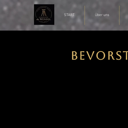
START
Über uns
Bevors