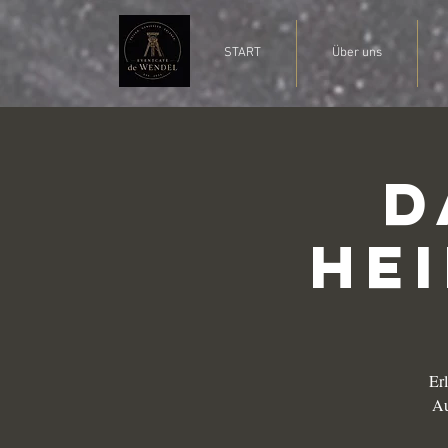
START
Über uns
D
He
Er
Au