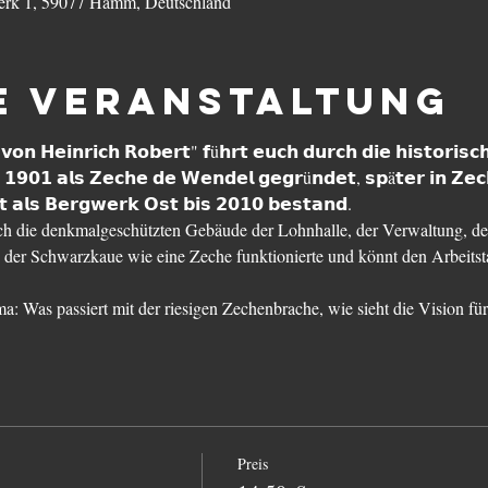
rk 1, 59077 Hamm, Deutschland
e Veranstaltung
𝗼𝗻 𝗛𝗲𝗶𝗻𝗿𝗶𝗰𝗵 𝗥𝗼𝗯𝗲𝗿𝘁" 𝗳ü𝗵𝗿𝘁 𝗲𝘂𝗰𝗵 𝗱𝘂𝗿𝗰𝗵 𝗱𝗶𝗲 𝗵𝗶𝘀𝘁𝗼𝗿𝗶𝘀𝗰
 𝟭𝟵𝟬𝟭 𝗮𝗹𝘀 𝗭𝗲𝗰𝗵𝗲 𝗱𝗲 𝗪𝗲𝗻𝗱𝗲𝗹 𝗴𝗲𝗴𝗿ü𝗻𝗱𝗲𝘁, 𝘀𝗽ä𝘁𝗲𝗿 𝗶𝗻 𝗭𝗲𝗰
 𝗮𝗹𝘀 𝗕𝗲𝗿𝗴𝘄𝗲𝗿𝗸 𝗢𝘀𝘁 𝗯𝗶𝘀 𝟮𝟬𝟭𝟬 𝗯𝗲𝘀𝘁𝗮𝗻𝗱.
ch die denkmalgeschützten Gebäude der Lohnhalle, der Verwaltung, de
 der Schwarzkaue wie eine Zeche funktionierte und könnt den Arbeits
a: Was passiert mit der riesigen Zechenbrache, wie sieht die Vision fü
Preis