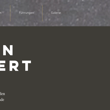
n
Führungen
Galerie
on
ert
den
nde