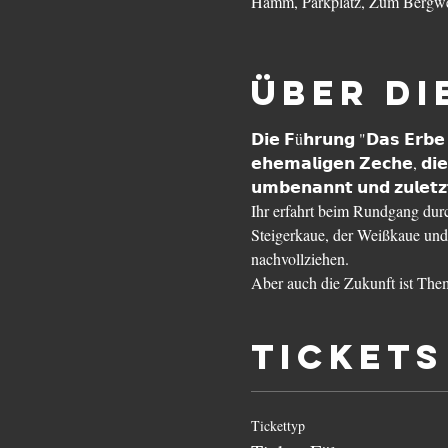
Hamm, Parkplatz, Zum Bergwe
Über di
𝗗𝗶𝗲 𝗙ü𝗵𝗿𝘂𝗻𝗴 "𝗗𝗮𝘀 𝗘𝗿𝗯𝗲 𝘃
𝗲𝗵𝗲𝗺𝗮𝗹𝗶𝗴𝗲𝗻 𝗭𝗲𝗰𝗵𝗲, 𝗱𝗶𝗲
𝘂𝗺𝗯𝗲𝗻𝗮𝗻𝗻𝘁 𝘂𝗻𝗱 𝘇𝘂𝗹𝗲𝘁𝘇
Ihr erfahrt beim Rundgang dur
Steigerkaue, der Weißkaue und
nachvollziehen.

Aber auch die Zukunft ist Them
Tickets
Tickettyp