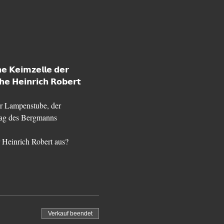
𝗲 𝗞𝗲𝗶𝗺𝘇𝗲𝗹𝗹𝗲 𝗱𝗲𝗿 
𝗲 𝗛𝗲𝗶𝗻𝗿𝗶𝗰𝗵 𝗥𝗼𝗯𝗲𝗿𝘁 
r Lampenstube, der 
tag des Bergmanns 
r Heinrich Robert aus?
Verkauf beendet