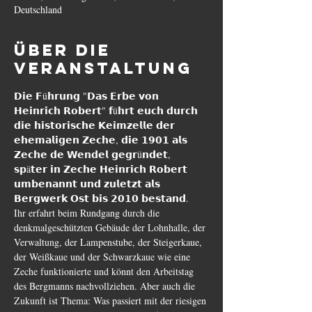
Deutschland
Über die
Veranstaltung
𝗗𝗶𝗲 𝗙ü𝗵𝗿𝘂𝗻𝗴 "𝗗𝗮𝘀 𝗘𝗿𝗯𝗲 𝘃𝗼𝗻 
𝗛𝗲𝗶𝗻𝗿𝗶𝗰𝗵 𝗥𝗼𝗯𝗲𝗿𝘁" 𝗳ü𝗵𝗿𝘁 𝗲𝘂𝗰𝗵 𝗱𝘂𝗿𝗰𝗵 
𝗱𝗶𝗲 𝗵𝗶𝘀𝘁𝗼𝗿𝗶𝘀𝗰𝗵𝗲 𝗞𝗲𝗶𝗺𝘇𝗲𝗹𝗹𝗲 𝗱𝗲𝗿 
𝗲𝗵𝗲𝗺𝗮𝗹𝗶𝗴𝗲𝗻 𝗭𝗲𝗰𝗵𝗲, 𝗱𝗶𝗲 𝟭𝟵𝟬𝟭 𝗮𝗹𝘀 
𝗭𝗲𝗰𝗵𝗲 𝗱𝗲 𝗪𝗲𝗻𝗱𝗲𝗹 𝗴𝗲𝗴𝗿ü𝗻𝗱𝗲𝘁, 
𝘀𝗽ä𝘁𝗲𝗿 𝗶𝗻 𝗭𝗲𝗰𝗵𝗲 𝗛𝗲𝗶𝗻𝗿𝗶𝗰𝗵 𝗥𝗼𝗯𝗲𝗿𝘁 
𝘂𝗺𝗯𝗲𝗻𝗮𝗻𝗻𝘁 𝘂𝗻𝗱 𝘇𝘂𝗹𝗲𝘁𝘇𝘁 𝗮𝗹𝘀 
𝗕𝗲𝗿𝗴𝘄𝗲𝗿𝗸 𝗢𝘀𝘁 𝗯𝗶𝘀 𝟮𝟬𝟭𝟬 𝗯𝗲𝘀𝘁𝗮𝗻𝗱.
Ihr erfahrt beim Rundgang durch die 
denkmalgeschützten Gebäude der Lohnhalle, der 
Verwaltung, der Lampenstube, der Steigerkaue, 
der Weißkaue und der Schwarzkaue wie eine 
Zeche funktionierte und könnt den Arbeitstag 
des Bergmanns nachvollziehen. Aber auch die 
Zukunft ist Thema: Was passiert mit der riesigen 