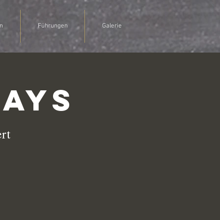
n
Führungen
Galerie
Days
rt