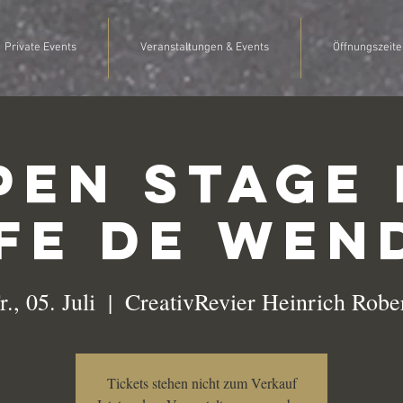
Private Events
Veranstaltungen & Events
Öffnungszeite
pen Stage 
fe de Wen
r., 05. Juli
  |  
CreativRevier Heinrich Robe
Tickets stehen nicht zum Verkauf