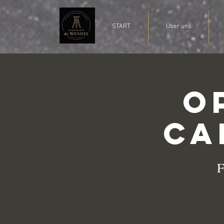
START
Über uns
O
Ca
F