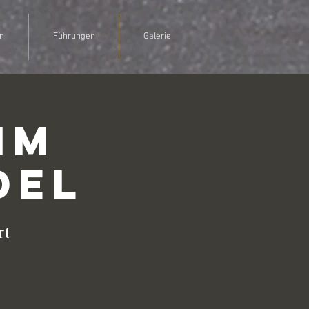
n
Führungen
Galerie
im
del
rt