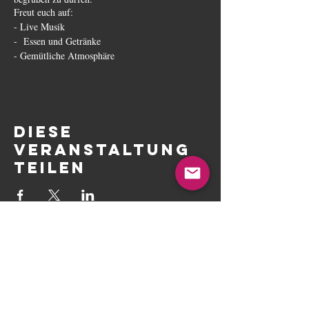
Freut euch auf:
- Live Musik
- Essen und Getränke
- Gemütliche Atmosphäre
Lasst das Cafe de Wendel auf euch wirken und
erlebt unvergessliche Momente.
Wir freuen uns darauf, gemeinsam mit euch zu
feiern! 🎉🎶
Diese
Veranstaltung
teilen